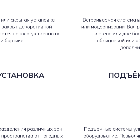
 или скрытая установка
Встраиваемая система в
 закрыт декоративной
или модернизации. Вал 
ается непосредственно на
в стене или дне б
и бортике.
облицовкой или о
дополни
УСТАНОВКА
ПОДЪЁ
разделения различных зон
Подъемные системы ул
 пространства от погодных
оборудование. Позволяю